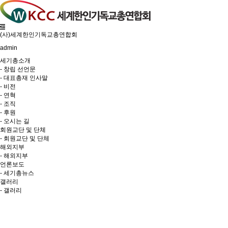
(사)세계한인기독교총연합회
admin
세기총소개
- 창립 선언문
- 대표총재 인사말
- 비전
- 연혁
- 조직
- 후원
- 오시는 길
회원교단 및 단체
- 회원교단 및 단체
해외지부
- 해외지부
언론보도
- 세기총뉴스
갤러리
- 갤러리